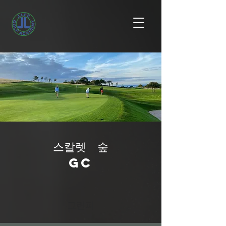
스칼렛 숲
GC
그린피