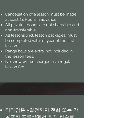
Cancellation of a l
esson must be made
at least 24 Hours in advance.
All private lessons are not shareable and
non-transferable.
All lessons (incl. lesson packages) must
be completed within 1 year of the first
lesson.
Range balls are extra, not included in
the lesson fees.
No show will be charged as a regular
lesson fee.
중요한 예약 절차:
티타임은 5일전까지 전화 또는 각
골프장 프로샵에서 직접 접수를